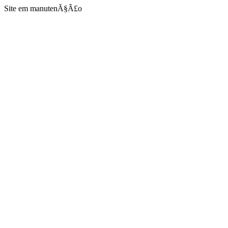
Site em manutenÃ§Ã£o