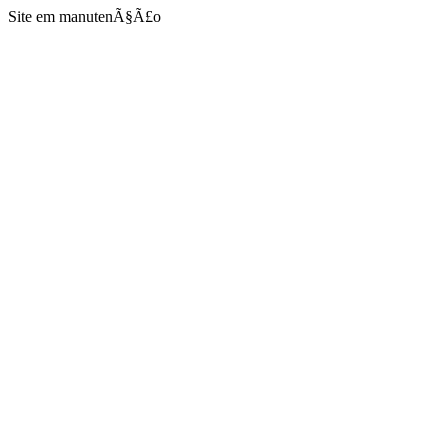
Site em manutenÃ§Ã£o