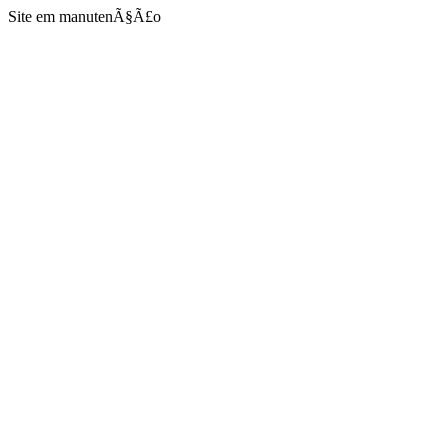
Site em manutenÃ§Ã£o