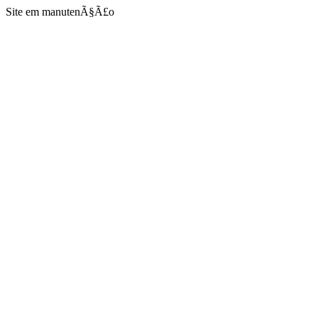
Site em manutenÃ§Ã£o