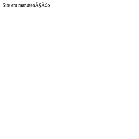
Site em manutenÃ§Ã£o